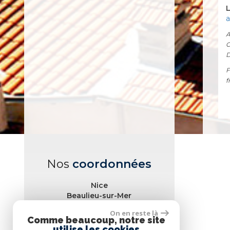
a
A
C
D
F
f
Nos
coordonnées
Nice
Beaulieu-sur-Mer
Cap d'Ail
On en reste là
Comme beaucoup, notre site
utilise les cookies