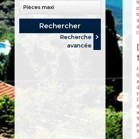
l
p
b
d
Rechercher
d
l
Recherche
avancée
P
6
a
d
t
P
d
a
9
p
t