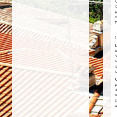
Q
l
p
r
p
Q
L
d
s
r
d
s
U
p
a
a
p
d