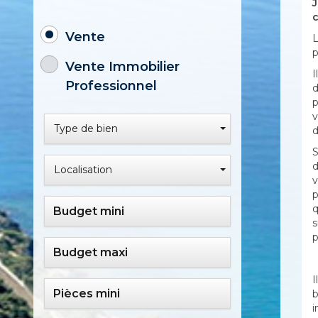
J
c
Vente
L
p
Vente Immobilier
I
Professionnel
d
p
v
Type de bien
d
S
d
Localisation
v
p
q
s
p
I
b
i