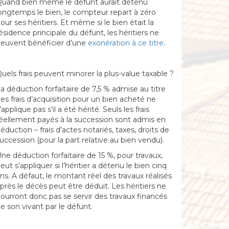
uand bien même le défunt aurait détenu
ongtemps le bien, le compteur repart à zéro
our ses héritiers. Et
même si le bien était la
ésidence principale du défunt, les héritiers ne
euvent bénéficier d’une
exonération à ce titre
.
uels frais peuvent minorer la plus-value taxable ?
a déduction forfaitaire de 7,5 % admise au titre
es frais d’acquisition pour un bien acheté ne
’applique pas s’il a été hérité. Seuls les frais
éellement payés à la succession sont admis en
éduction
– frais d’actes notariés, taxes, droits de
uccession (pour la part relative au bien vendu).
ne déduction forfaitaire de 15 %, pour travaux,
eut s’appliquer si l’héritier a détenu le bien cinq
ns. A défaut, le montant réel des travaux réalisés
près le décès peut être déduit.
Les héritiers ne
ourront donc pas se servir des travaux financés
e son vivant par le défunt.