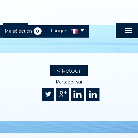
Langue
Ma sélection
0
< Retour
Partager sur