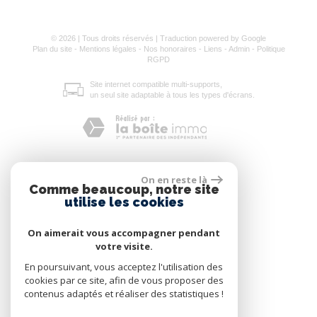
© 2026 | Tous droits réservés | Traduction powered by Google
Plan du site
-
Mentions légales
-
Nos honoraires
-
Liens
-
Admin
-
Politique
RGPD
Site internet compatible multi-supports,
un seul site adaptable à tous les types d'écrans.
On en reste là
Comme beaucoup, notre site
utilise les cookies
On aimerait vous accompagner pendant
votre visite.
En poursuivant, vous acceptez l'utilisation des
cookies par ce site, afin de vous proposer des
contenus adaptés et réaliser des statistiques !