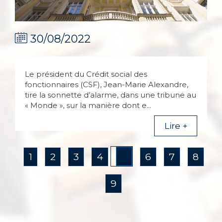
30/08/2022
Le président du Crédit social des
fonctionnaires (CSF), Jean-Marie Alexandre,
tire la sonnette d’alarme, dans une tribune au
« Monde », sur la manière dont e...
Lire +
5
1
2
3
4
6
7
8
9