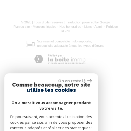
© 2026 | Tous droits réservés | Traduction powered by Google
Plan du site
-
Mentions légales
-
Nos honoraires
-
Liens
-
Admin
-
Politique
RGPD
Site internet compatible multi-supports,
un seul site adaptable à tous les types d'écrans.
On en reste là
Comme beaucoup, notre site
utilise les cookies
On aimerait vous accompagner pendant
votre visite.
En poursuivant, vous acceptez l'utilisation des
cookies par ce site, afin de vous proposer des
contenus adaptés et réaliser des statistiques !